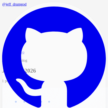
@jeff_drumgod
Início
/
Blog
/
Arquivo
Arquivo do blog
Julho de 2026
1 post