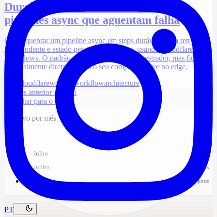
Durable workflows na Cloudflare:
pipelines async que aguentam falha
Como quebrar um pipeline async em steps duráveis, com retry
independente e estado persistido entre eles, usando Cloudflare
Workflows. O padrão vale para qualquer orquestrador, mas fica
especialmente direto quando o seu compute já vive no edge.
edge
cloudflare
workers
workflow
architecture
← Mês anterior · Junho
← Voltar para o blog
Arquivo por mês
2026
Julho
1 post
Junho
2 posts
Maio
2 posts
PT