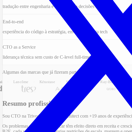
tradução entre engenharia e C-level para decisões corretas
End-to-end
experiência do código à estratégia, em toda a cadeia tech
CTO as a Service
liderança técnica sem custo de C-level full-time
Algumas das marcas que já fizeram parte do meu trabalho:
·
·
·
·
ncôme
Kérastase
SkinCeuticals
Ray-Ban
Sunglass Hut
Resumo profissional
Sou CTO na Trivod e Software Architect com +19 anos de experiência
Os problemas que costumo atacar têm efeito direto em receita e cresci
B2E, cada uma com suas próprias restrições de escala, margem e ope