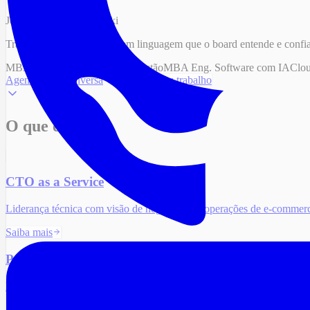
Jefferson Rafael Kozerski
Traduzo decisões técnicas em linguagem que o board entende e confi
MBA Liderança, Inovação e Gestão
MBA Eng. Software com IA
Clou
Agende uma conversa
Conheça meu trabalho
O que eu faço
CTO as a Service
Liderança técnica com visão de negócio para operações de e-commerc
Saiba mais
Performance & Core Web Vitals
Métricas reais que impactam conversão e receita, com otimização gu
Saiba mais