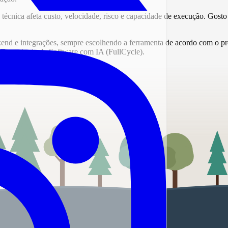
ha técnica afeta custo, velocidade, risco e capacidade de execução. Gos
ckend e integrações, sempre escolhendo a ferramenta de acordo com o 
ngenharia de Software com IA (FullCycle).