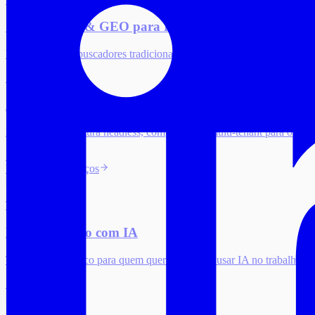
SEO Técnico & GEO para E‑Commerce
Visibilidade em buscadores tradicionais e em respostas de IA com base
Saiba mais
Arquitetura de E‑Commerce
Design de arquitetura headless, composable e multi-tenant para opera
Saiba mais
Ver todos os serviços
Treinamento
Primeiro Passo com IA
Treinamento prático para quem quer começar a usar IA no trabalho. 
Saiba mais