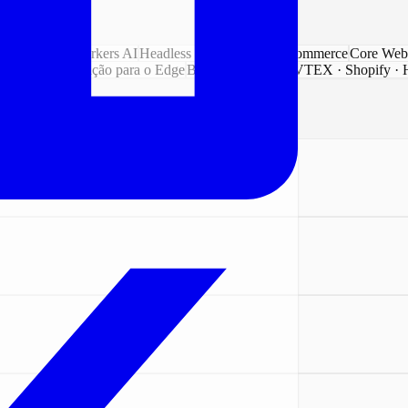
Computing · Workers AI
Headless & Composable Commerce
Core Web 
re
AWS · Migração para o Edge
B2C · B2B · B2E
VTEX · Shopify · 