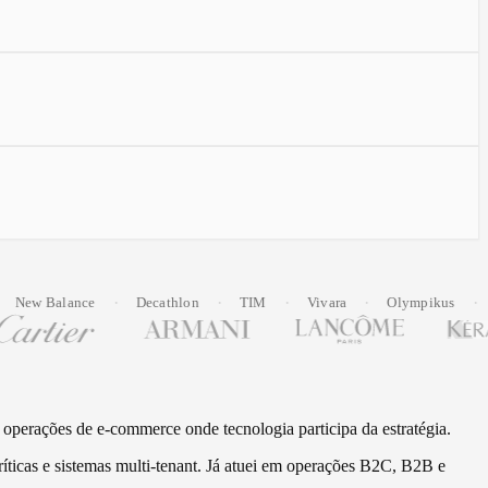
·
·
·
·
·
ance
Decathlon
TIM
Vivara
Olympikus
PetLove
perações de e-commerce onde tecnologia participa da estratégia.
ríticas e sistemas multi-tenant. Já atuei em operações B2C, B2B e