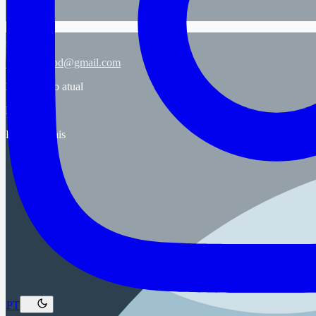
E-mail
jeff.drumgod@gmail.com
Localização atual
Brasil
Redes sociais
PT