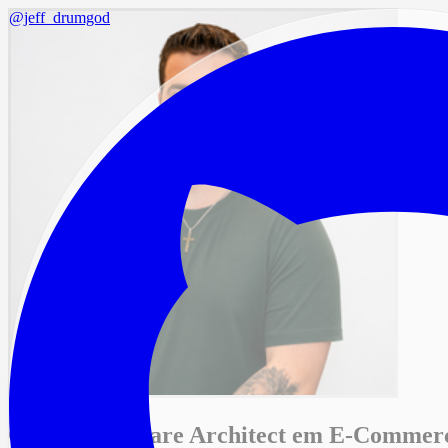
@jeff_drumgod
CTO & Software Architect em
E‑Commer