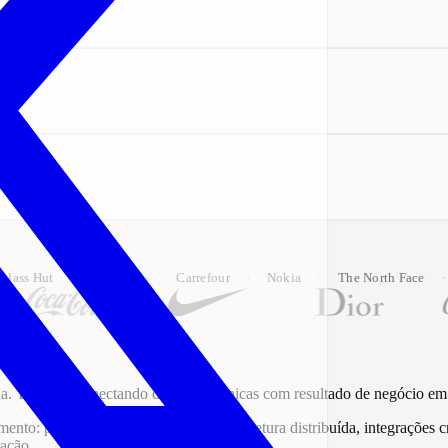
·
·
·
·
·
Unilever
Carrefour
Nokia
The North Face
New Bal
. Trabalho conectando decisões técnicas com resultado de negócio em o
mento: performance, SEO técnico, arquitetura distribuída, integrações c
ração.