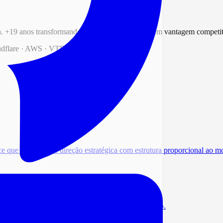
a. +19 anos transformando complexidade técnica em vantagem competit
dflare · AWS · VTEX · Shopify
e que precisam de direção estratégica com estrutura proporcional ao 
iada por dados de campo e comportamento de usuário.