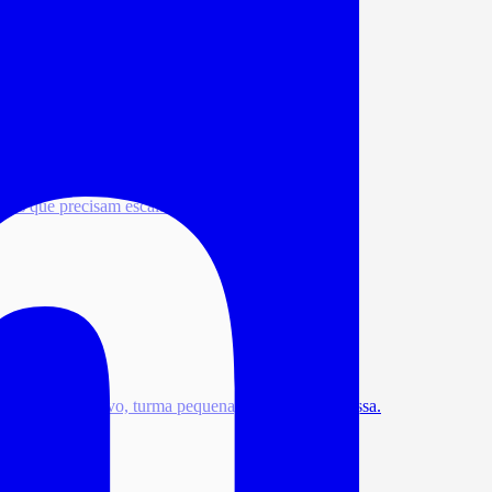
 técnica, estrutura sólida e operação contínua.
ções que precisam escalar sem reescrever do zero.
3 encontros ao vivo, turma pequena, 80% mão na massa.