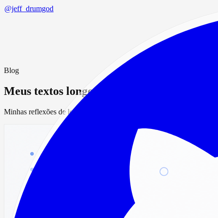
@jeff_drumgod
Blog
Meus textos longos e opiniões sobre arqui
Minhas reflexões de longo prazo. Ideias que construí, e meus agentes 