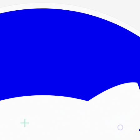
tetura, performance e IA
ajudaram a lapidar.