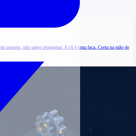
 do assunto, não saber programar. A IA é uma faca. Corta na mão de