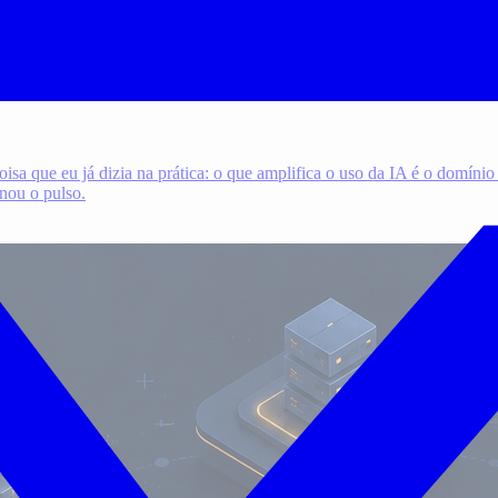
sa que eu já dizia na prática: o que amplifica o uso da IA é o domínio
nou o pulso.