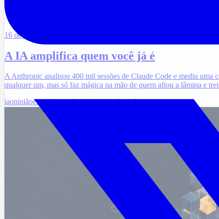
16 de jun. de 2026
·
4 min de leitura
A IA amplifica quem você já é
A Anthropic analisou 400 mil sessões de Claude Code e mediu uma coi
qualquer um, mas só faz mágica na mão de quem afiou a lâmina e trei
ia
opinião
expertise
produtividade
claude-code