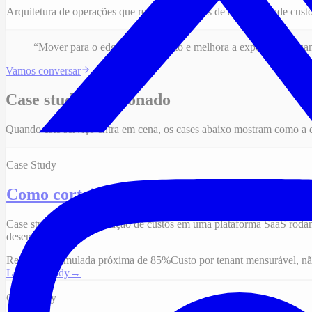
Arquitetura de operações que recebem milhões de acessos, onde custo 
“Mover para o edge derruba custo e melhora a experiência qua
Vamos conversar
Case study relacionado
Quando este serviço entra em cena, os cases abaixo mostram como a d
Case Study
Como cortei mais de 80% do custo de uma
Case study sobre otimização de custos em uma plataforma SaaS roda
desenvolvimento.
Redução acumulada próxima de 85%
Custo por tenant mensurável, n
Ler case study
→
Case Study