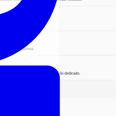
or tenant na borda.
perto de quem acessa.
e e Workers AI, sem servidor de modelo dedicado.
ficar onde está