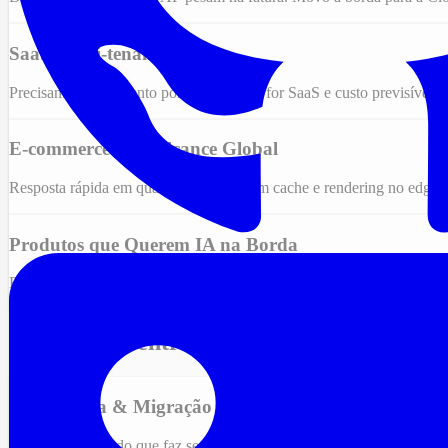
SaaS Multi-tenant
Precisam de isolamento por cliente, SSL for SaaS e custo previsível p
E-commerce com Alcance Global
Resposta rápida em qualquer região, com cache e rendering no edge 
Produtos que Querem IA na Borda
Busca semântica e inferência rodando perto do usuário com Vectoriz
O que posso entregar
Arquitetura & Migração
Avaliação do que faz sentido mover para o edge e do que deve 