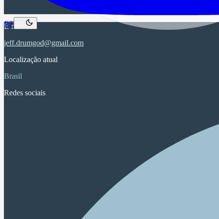
PT
E-mail
jeff.drumgod@gmail.com
Localização atual
Brasil
Redes sociais