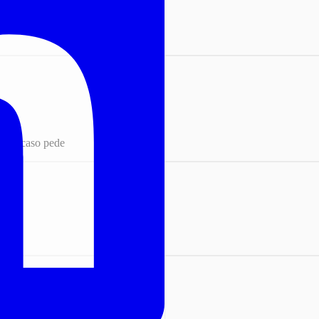
udflare
epois
do o caso pede