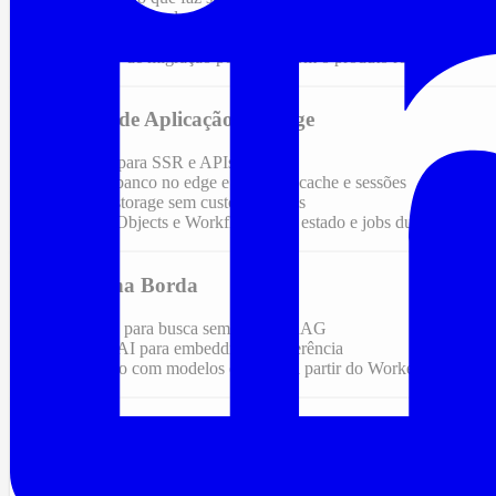
Migração de borda com CDN, WAF e SSL for SaaS para a Clo
Redução de custo de data transfer e compute, medida antes e d
Roadmap de migração por fases, com o produto rodando
Plataforma de Aplicação no Edge
Workers para SSR e APIs
D1 para banco no edge e KV para cache e sessões
R2 para storage sem custo de egress
Durable Objects e Workflows para estado e jobs duráveis quan
IA e Busca na Borda
Vectorize para busca semântica e RAG
Workers AI para embeddings e inferência
Integração com modelos externos a partir do Worker
Operação
Bindings, secrets e ambientes com Wrangler
Deploy contínuo e observabilidade