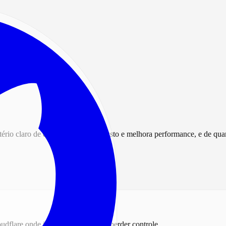
tério claro de quando isso reduz custo e melhora performance, e de q
dflare onde isso reduz custo sem perder controle.